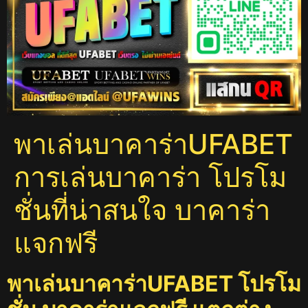
พาเล่นบาคาร่าUFABET
การเล่นบาคาร่า โปรโม
ชั่นที่น่าสนใจ บาคาร่า
แจกฟรี
พาเล่นบาคาร่าUFABET โปรโม