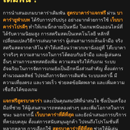
การนำเสนอเกมบาคาร่าเดิมพัน
สูตรบาคาร่าแจกฟรี
ผ่าน
บา
คาร่ายูฟ่าเบท
ได้รับการปรับปรุง อย่างมากด้วยการใช้
เว็บบา
คาร่าโปรดีๆ
ทำให้เกมนี้กลายเป็นหนึ่ง ในเกมพนันออนไลน์ที่
ได้รับความนิยมสูง การสตรีมสดเป็นเทคโนโลยี หลักที่
เปลี่ยนแปลงวิธีการเล่นบาคาร่า ผู้เล่นสามารถเห็นเจ้ามือ จริง
สตรีมสดจากคาสิโน ทำให้เสมือนว่าพวกเขานั่งอยู่ที่ โต๊ะบาคา
ร่าจริงๆ ความสามารถในการโต้ตอบกับเจ้ามือ และผู้เล่นคน
อื่นๆ ผ่านการแชทสดยังเพิ่ม ความสมจริงให้กับเกม ระบบ
อัจฉริยะในการจัดการเกมยังเป็นอีกหนึ่งส่วนสำคัญ ตั้งแต่การ
คำนวณผลลัพธ์ ไปจนถึงการจัดการเดิมพัน ระบบเหล่านี้ มี
ความเที่ยงตรง และรวดเร็ว ช่วยลดข้อผิดพลาด และเพิ่มความ
เชื่อถือได้ของเกม
แจกฟรีสูตรบาคาร่า
และเป็นคุณสมบัติที่น่าสนใจ ซึ่งเป็นเครื่อง
มือที่ช่วย ให้ผู้เล่นสามารถทดลองต่างๆ และเพิ่มโอกาสในการ
ชนะ นอกจากนี้
เว็บบาคาร่าที่ดีที่สุด
และยังนำเสนอการบริการ
ที่ครอบคลุม ตั้งแต่การสนับสนุนลูกค้า ไปจนถึงโปรโมชั่นที่
หลากหลาย การเลือกใช้
สูตรบาคาร่าที่ดีที่สุด
ช่วยให้ผู้เล่น