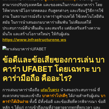
สามารถปรับปรุงเทคนิค และของตนในการเล่นบาคาร่า โดย
ให้พวกเขามีโอกาสทดลอง กับสูตรต่างๆ และเรียนรู้วิธีการใช้
งาน ในสถานการณ์จริง บาคาร่ายูฟ่าเบทได้ ใช้เทคโนโลยีทัน
สมัย ในการนำเสนอเกมบาคาร่าเดิมพัน ไม่เพียงแต่ให้
ประสบการณ์ที่น่าตื่นเต้น และสมจริง แต่ยังเสริมสร้างความ
มั่นใจ และสร้างโอกาสใหม่ๆ ให้กับผู้เล่น
https://www.infrastructurene.ws
ข้อดีและข้อเสียของการเล่น บา
คาร่า UFABET โดยเฉพาะ บา
คาร่ามือถือ คืออะไร?
การเล่นบาคาร่ามือถือ
ufaเว็บตรง
นำเสนอประสบการณ์ ที่
สะดวกสบายและเข้าถึง
บาคาร่าโปรดีๆ
ได้ง่ายสำหรับผู้เล่น
บา
คาร่าได้เงินง่าย
ทั้งนี้ มีทั้งข้อดี และข้อเสียที่ควรพิจารณา ข้อดี
หลัก ๆ ได้แก่ การเข้าถึงเกมที่ง่ายดายจากทุกที่ทุกเวลา และ